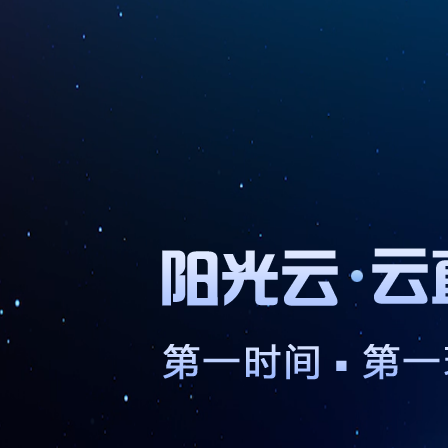
90
90